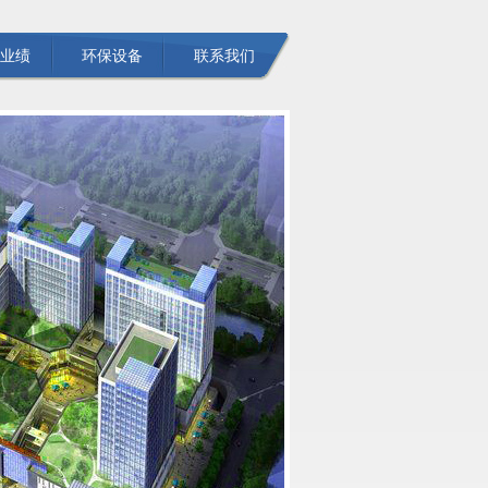
业绩
环保设备
联系我们
理工程
用工程
超纯水工
程
处理工程
烟尘治理
程
制与降噪
程