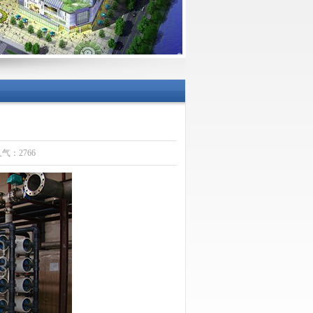
施托管运
营
人气：2766