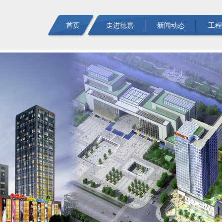
首页
走进德嘉
新闻动态
工程
废水处
中水回
纯水及
循环水
废气与
工
噪声控
工